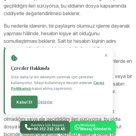
geçirildiğini ileri sürüyorsa, bu iddianın dosya kapsamında
ciddiyetle değerlendirilmesi beklenir.
Bu nedenle idarenin, bir paylaşımı olumsuz işleme dayanak
yapması hâlinde, hesabın kişiye ait olduğunu
somutlaştırması beklenir. Salt bir hesabın kişinin adını
taşıması, aidiyetin ispatı için yeterli olmayabilir.
Aidiyet sorunu, sosyal medya temelli olumsuz işlemlerde en
Çerezler Hakkında
sık karşılaşılan tartışma konularından biridir. İnternet
ortamında, bir kişinin adına sahte hesap oluşturmak veya bir
Size daha iyi bir deneyim sunmak için çerezler
kullanıyoruz. Siteyi kullanmaya devam ederek
Çerez
hesabı ele geçirmek mümkündür. Bu nedenle bir hesabın
Politikamızı
kabul etmiş sayılırsınız.
kişiye ait olduğu, somut delillerle ortaya konulmalıdır.
Kabul Et
Detaylar
Aidiyet ispatlanamıyorsa, paylaşımın kişi aleyhine
kullanılması tartışmalıdır. Aday, hesabın kendisine ait
olmadığını veya ele geçirildiğini ileri sürüyorsa, bu iddia
Randevu İçin Arayınız
WhatsApp
dosya kapsamında değerlendirilmelidir. Aidiyetin somut
+90 312 232 26 45
Mesaj Gönderin
biçimde ispatlanamaması, olumsuz işlemin önemli bir