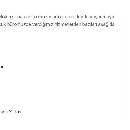
iktelikleri sona ermiş olan ve artık son raddede boşanmaya
 hukuk büromuzda verdiğimiz hizmetlerden bazıları aşağıda
bi
ası Yolları