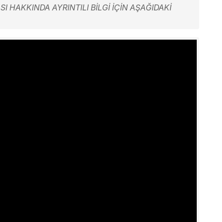
I HAKKINDA AYRINTILI BİLGİ İÇİN AŞAĞIDAKİ