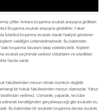
iş çiftler Ankara boşanma avukatı arayışına girdikleri
anbul Boşanma avukatı arayışına girebilirler. Fakat
da İstanbul boşanma avukatı olarak faaliyet gösteren
şilerin vekilliğini üstlenebilmektedir. Bu bakımdan
l'daki boşanma davasını takip edebilecektir. Kişilerin
avukatı seçiminde serbest olduklarını ve istedikleri
mekte fayda vardır.
kuk fakülterinden mezun olmak mümkün değildir.
erhangi bir hukuk fakültesinden mezun olamazlar. Yahut
 tarafından verilmez. Uzmanlık; yaparak, tecrübe
a edinerek kendiliğinden gerçekleşeceği gibi avukatın bu
tadır. Bu bakımdan bir avukatın boşanma davası avukatı