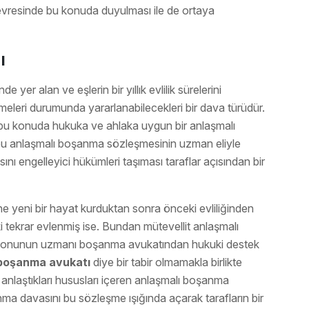
evresinde bu konuda duyulması ile de ortaya
ı
er alan ve eşlerin bir yıllık evlilik sürelerini
eri durumunda yararlanabilecekleri bir dava türüdür.
 bu konuda hukuka ve ahlaka uygun bir anlaşmalı
bu anlaşmalı boşanma sözleşmesinin uzman eliyle
ını engelleyici hükümleri taşıması taraflar açısından bir
e yeni bir hayat kurduktan sonra önceki evliliğinden
 tekrar evlenmiş ise. Bundan mütevellit anlaşmalı
 konunun uzmanı boşanma avukatından hukuki destek
 boşanma avukatı
diye bir tabir olmamakla birlikte
anlaştıkları hususları içeren anlaşmalı boşanma
a davasını bu sözleşme ışığında açarak tarafların bir