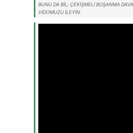
BUNU DA BİL; ÇEKİŞMELİ BOŞANMA DAVAS
VİDOMUZU İLEYİN.