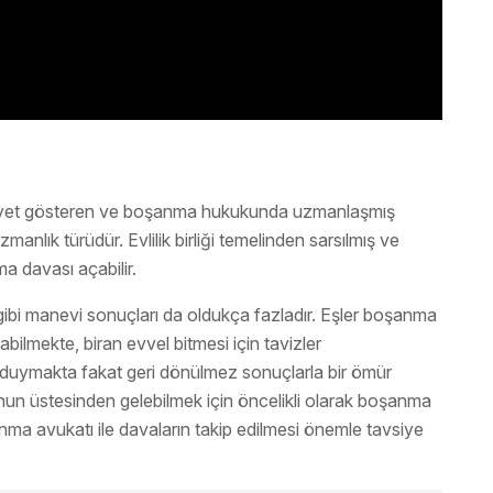
liyet gösteren ve boşanma hukukunda uzmanlaşmış
zmanlık türüdür. Evlilik birliği temelinden sarsılmış ve
a davası açabilir.
ibi manevi sonuçları da oldukça fazladır. Eşler boşanma
ilmekte, biran evvel bitmesi için tavizler
duymakta fakat geri dönülmez sonuçlarla bir ömür
un üstesinden gelebilmek için öncelikli olarak boşanma
ma avukatı ile davaların takip edilmesi önemle tavsiye