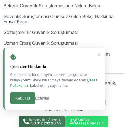
Bekçilik Güvenlik Soruşturmasında Nelere Bakılır
Güvenlik Soruşturması Olumsuz Gelen Bekçi Hakkında
Emsal Karar
Sözleşmeli Er Güvenlik Soruşturması
Uzman Erbaş Güvenlik Soruşturması
Astsubay Güvenlik Soruşturması ve Arşiv Araştırması
Çerezler Hakkında
Size daha iyi bir deneyim sunmak için çerezler
kullanıyoruz. Siteyi kullanmaya devam ederek
Çerez
©Copyright 2023-2026
Mil Hukuk & Danışmanlık
,
Politikamızı
kabul etmiş sayılırsınız.
Powered By
Blue Ajans
.
Kabul Et
Detaylar
|
|
|
Gizlilik Politikası
Çerez Politikası
Kullanım Koşulları
KVKK Aydınlatma Metni
Randevu İçin Arayınız
WhatsApp
+90 312 232 26 45
Mesaj Gönderin