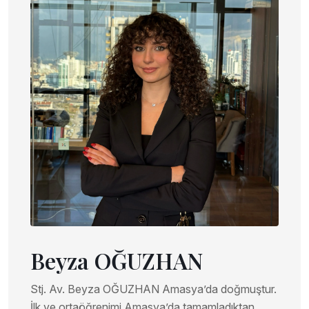
Beyza OĞUZHAN
Stj. Av. Beyza OĞUZHAN Amasya’da doğmuştur.
İlk ve ortaöğrenimi Amasya’da tamamladıktan