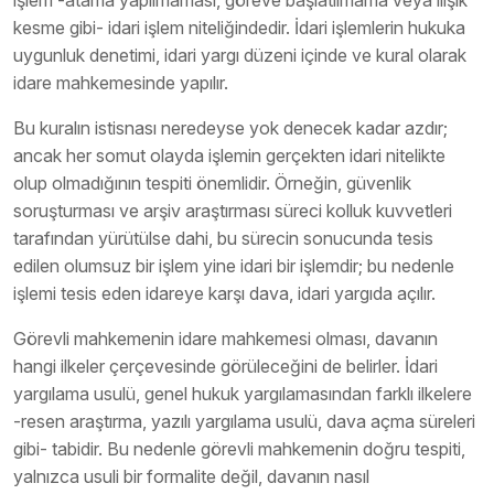
işlem -atama yapılmaması, göreve başlatılmama veya ilişik
kesme gibi- idari işlem niteliğindedir. İdari işlemlerin hukuka
uygunluk denetimi, idari yargı düzeni içinde ve kural olarak
idare mahkemesinde yapılır.
Bu kuralın istisnası neredeyse yok denecek kadar azdır;
ancak her somut olayda işlemin gerçekten idari nitelikte
olup olmadığının tespiti önemlidir. Örneğin, güvenlik
soruşturması ve arşiv araştırması süreci kolluk kuvvetleri
tarafından yürütülse dahi, bu sürecin sonucunda tesis
edilen olumsuz bir işlem yine idari bir işlemdir; bu nedenle
işlemi tesis eden idareye karşı dava, idari yargıda açılır.
Görevli mahkemenin idare mahkemesi olması, davanın
hangi ilkeler çerçevesinde görüleceğini de belirler. İdari
yargılama usulü, genel hukuk yargılamasından farklı ilkelere
-resen araştırma, yazılı yargılama usulü, dava açma süreleri
gibi- tabidir. Bu nedenle görevli mahkemenin doğru tespiti,
yalnızca usuli bir formalite değil, davanın nasıl