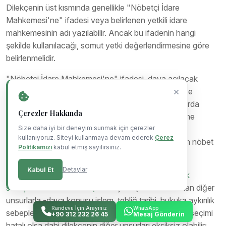
Dilekçenin üst kısmında genellikle "Nöbetçi İdare
Mahkemesi'ne" ifadesi veya belirlenen yetkili idare
mahkemesinin adı yazılabilir. Ancak bu ifadenin hangi
şekilde kullanılacağı, somut yetki değerlendirmesine göre
belirlenmelidir.
"Nöbetçi İdare Mahkemesi'ne" ifadesi, dava açılacak
yerdeki idare mahkemelerinin birden fazla olduğu ve
dosyaların nöbetçi sisteme göre dağıtıldığı durumlarda
Çerezler Hakkında
kullanılabilir. Bu ifade, hangi ildeki idare mahkemesine
başvurulacağının belirlenmiş olması, ancak o ildeki
Size daha iyi bir deneyim sunmak için çerezler
kullanıyoruz. Siteyi kullanmaya devam ederek
Çerez
mahkemeler arasında hangisinin dosyayı alacağının nöbet
Politikamızı
kabul etmiş sayılırsınız.
sistemine bırakılması anlamına gelir.
Kabul Et
Detaylar
Dilekçenin bu bölümünün doğru yazılması,
güvenlik
soruşturması dava dilekçesi
başlıklı içerikte ele alınan diğer
unsurlarla -dava konusu işlem, tebliğ tarihi, hukuka aykırılık
Randevu İçin Arayınız
WhatsApp
sebepleri gibi- birlikte değerlendirilmelidir. Mahkeme seçimi
+90 312 232 26 45
Mesaj Gönderin
hatalı olsa dahi dilekçenin diğer unsurları eksiksiz olabilir;