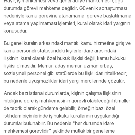
Hayır, iş mahkemesi veya genel adliye mahkemesi çoğu
durumda görevli mahkeme değildir. Güvenlik soruşturması
nedeniyle kamu görevine atanamama, göreve başlatılmama
veya atama yapılmaması işlemleri, kural olarak idari yargının
konusudur.
Bu genel kuralın arkasındaki mantık, kamu hizmetine giriş ve
kamu personeli statüsündeki kişilerle idare arasındaki
ilişkinin, kural olarak özel hukuk ilişkisi değil, kamu hukuku
ilişkisi olmasıdır. Memur, aday memur, uzman erbaş,
sözleşmeli personel gibi statülerde bu ilişki idari niteliktedir;
bu nedenle uyuşmazlıklar idari yargı mercilerinde çözülür.
Ancak bazı istisnai durumlarda, kişinin çalışma ilişkisinin
niteliğine göre iş mahkemesinin görevli olabileceği ihtimaller
de teorik olarak gündeme gelebilir; örneğin bazı özel
istihdam biçimlerinde iş hukuku kurallarının uygulandığı
durumlar bulunabilir. Bu nedenle "her durumda idare
mahkemesi görevlidir" şeklinde mutlak bir genelleme