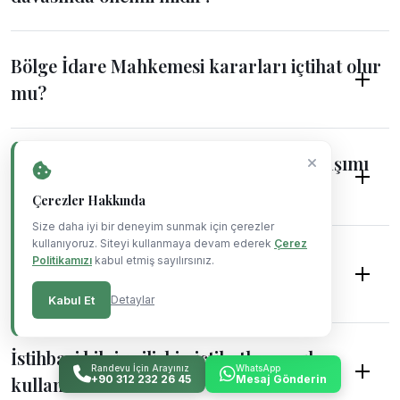
Bölge İdare Mahkemesi kararları içtihat olur
mu?
İdare mahkemesi kararları yargı yaklaşımı
olarak kullanılabilir mi?
Çerezler Hakkında
Size daha iyi bir deneyim sunmak için çerezler
kullanıyoruz. Siteyi kullanmaya devam ederek
Çerez
HAGB ile ilgili yargı kararları nasıl
Politikamızı
kabul etmiş sayılırsınız.
kullanılmalıdır?
Kabul Et
Detaylar
İstihbari bilgiye ilişkin içtihatlar nasıl
Randevu İçin Arayınız
WhatsApp
kullanılmalıdır?
+90 312 232 26 45
Mesaj Gönderin