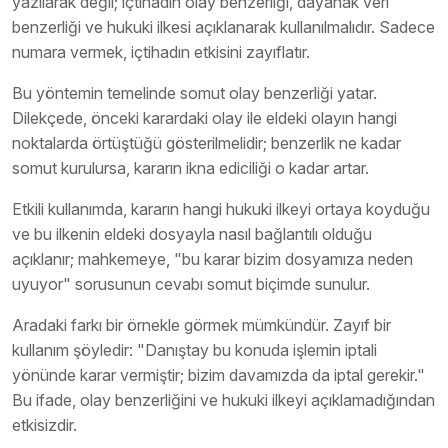
yazılarak değil; içtihadın olay benzerliği, dayanak veri
benzerliği ve hukuki ilkesi açıklanarak kullanılmalıdır. Sadece
numara vermek, içtihadın etkisini zayıflatır.
Bu yöntemin temelinde somut olay benzerliği yatar.
Dilekçede, önceki karardaki olay ile eldeki olayın hangi
noktalarda örtüştüğü gösterilmelidir; benzerlik ne kadar
somut kurulursa, kararın ikna ediciliği o kadar artar.
Etkili kullanımda, kararın hangi hukuki ilkeyi ortaya koyduğu
ve bu ilkenin eldeki dosyayla nasıl bağlantılı olduğu
açıklanır; mahkemeye, "bu karar bizim dosyamıza neden
uyuyor" sorusunun cevabı somut biçimde sunulur.
Aradaki farkı bir örnekle görmek mümkündür. Zayıf bir
kullanım şöyledir: "Danıştay bu konuda işlemin iptali
yönünde karar vermiştir; bizim davamızda da iptal gerekir."
Bu ifade, olay benzerliğini ve hukuki ilkeyi açıklamadığından
etkisizdir.