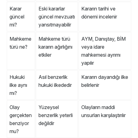
Karar
Eski kararlar
Kararın tarihi ve
güncel
güncel mevzuatı
dönemi incelenir
mi?
yansıtmayabilir
Mahkeme
Mahkeme türü
AYM, Danıştay, BİM
türü ne?
kararın ağırlığını
veya idare
etkiler
mahkemesi ayrımı
yapılır
Hukuki
Asıl benzerlik
Kararın dayandığı ilke
ilke aynı
hukuki ilkededir
belirlenir
mı?
Olay
Yüzeysel
Olayların maddi
gerçekten
benzerlik yeterli
unsurları karşılaştırılır
benziyor
değildir
mu?