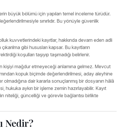
erin büyük bölümü için yapılan temel inceleme türüdür.
ğerlendirilmesiyle sınırlıdır. Bu yönüyle güvenlik
kolluk kuvvetlerindeki kayıtlar, hakkında devam eden adli
karılma gibi hususları kapsar. Bu kayıtların
irdiği koşulları taşıyıp taşımadığı belirlenir.
ecin kişiyi mağdur etmeyeceği anlamına gelmez. Mevcut
ğlamından kopuk biçimde değerlendirilmesi, aday aleyhine
er olmadığına dair kararla sonuçlanmış bir dosyanın hâlâ
, hukuka aykırı bir işleme zemin hazırlayabilir. Kayıt
niteliği, güncelliği ve görevle bağlantısı birlikte
ı Nedir?