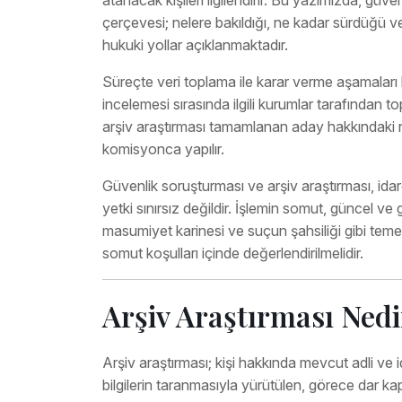
atanacak kişileri ilgilendirir. Bu yazımızda, güv
çerçevesi; nelere bakıldığı, ne kadar sürdüğü ve
hukuki yollar açıklanmaktadır.
Süreçte veri toplama ile karar verme aşamaları b
incelemesi sırasında ilgili kurumlar tarafından to
arşiv araştırması tamamlanan aday hakkındaki n
komisyonca yapılır.
Güvenlik soruşturması ve arşiv araştırması, idaren
yetki sınırsız değildir. İşlemin somut, güncel ve
masumiyet karinesi ve suçun şahsiliği gibi teme
somut koşulları içinde değerlendirilmelidir.
Arşiv Araştırması Nedi
Arşiv araştırması; kişi hakkında mevcut adli ve id
bilgilerin taranmasıyla yürütülen, görece dar kap