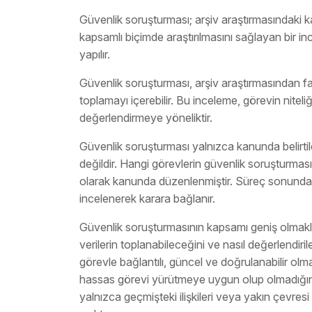
Güvenlik soruşturması; arşiv araştırmasındaki ka
kapsamlı biçimde araştırılmasını sağlayan bir i
yapılır.
Güvenlik soruşturması, arşiv araştırmasından far
toplamayı içerebilir. Bu inceleme, görevin nitel
değerlendirmeye yöneliktir.
Güvenlik soruşturması yalnızca kanunda belirtil
değildir. Hangi görevlerin güvenlik soruşturmas
olarak kanunda düzenlenmiştir. Süreç sonunda 
incelenerek karara bağlanır.
Güvenlik soruşturmasının kapsamı geniş olmakla b
verilerin toplanabileceğini ve nasıl değerlendiri
görevle bağlantılı, güncel ve doğrulanabilir olm
hassas görevi yürütmeye uygun olup olmadığını 
yalnızca geçmişteki ilişkileri veya yakın çevre