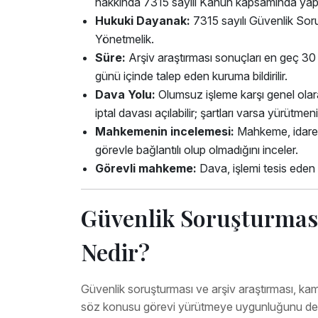
hakkında 7315 sayılı Kanun kapsamında yapıl
Hukuki Dayanak:
7315 sayılı Güvenlik Soru
Yönetmelik.
Süre:
Arşiv araştırması sonuçları en geç 30 
günü içinde talep eden kuruma bildirilir.
Dava Yolu:
Olumsuz işleme karşı genel olar
iptal davası açılabilir; şartları varsa yürütmen
Mahkemenin incelemesi:
Mahkeme, idareni
görevle bağlantılı olup olmadığını inceler.
Görevli mahkeme:
Dava, işlemi tesis eden
Güvenlik Soruşturması
Nedir?
Güvenlik soruşturması ve arşiv araştırması, ka
söz konusu görevi yürütmeye uygunluğunu değer