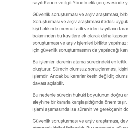
sayılı Kanun ve ilgili Yönetmelik çerçevesinde y
Güvenlik soruşturması ve arşiv araştırması, birbir
Soruşturması ve arşiv araştırması ifadesi uygul
kişi hakkında mevcut adli ve idari kayıtların tara
bakımından bu kayıtlara ek olarak daha kapsamlı
soruşturması ve arşiv işlemleri birlikte yapılmaz;
için güvenlik soruşturmasının da yapılacağı kanu
Bu işlemler idarenin atama sürecindeki en kritik
oluşturur. Sürecin olumsuz sonuçlanması, kişini
işlemdir. Ancak bu kararlar kesin değildir; olums
davası açılabilir.
Bu nedenle sürecin hukuki boyutunun doğru a
aleyhine bir kararla karşılaşıldığında önem taş
işlemi aşamasında ise sürenin ve gerekçenin doğr
Güvenlik soruşturması ve arşiv araştırması, d