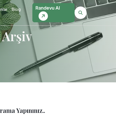
Randevu Al
nlar
Blog
 Arşiv
rama Yapınınız..