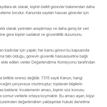
yıtlara ek olarak, kişinin belirli görevler bakımından daha
nceleme türüdür. Kanunda sayılan hassas görevler için
klı olarak yerinden araştırmayı ve daha geniş bir veri
iğine göre kişinin sadakat ve güvenilirlik durumunu
en kadrolar için yapılır; her kamu görevi bu kapsamda
ına tabi olduğu, görevin güvenlik hassasiyetine bağlı
elde edilen veriler Değerlendirme Komisyonu tarafından
irlikte sınırsız değildir. 7315 sayılı Kanun, hangi
leceğini çerçeveye oturtmuştur; toplanan bilgilerin
ası beklenir. İncelemenin amacı, kişinin söz konusu
somut verilerle ortaya koymaktır. Bu amacı aşan, kişiyi
si üzerinden değerlendiren yaklaşımlar hukuki denetime