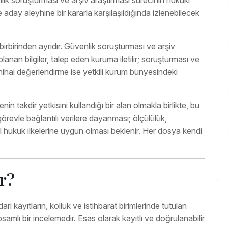
enlik soruşturması ve arşiv araştırması sürecinin hukuki
 aday aleyhine bir kararla karşılaşıldığında izlenebilecek
irbirinden ayrıdır. Güvenlik soruşturması ve arşiv
planan bilgiler, talep eden kuruma iletilir; soruşturması ve
ihai değerlendirme ise yetkili kurum bünyesindeki
in takdir yetkisini kullandığı bir alan olmakla birlikte, bu
 görevle bağlantılı verilere dayanması; ölçülülük,
l hukuk ilkelerine uygun olması beklenir. Her dosya kendi
r?
ari kayıtların, kolluk ve istihbarat birimlerinde tutulan
samlı bir incelemedir. Esas olarak kayıtlı ve doğrulanabilir