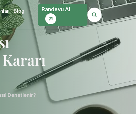
Randevu Al
nlar
Blog
sı
 Kararı
sıl Denetlenir?