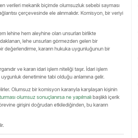
len verileri mekanik biçimde olumsuzluk sebebi sayması
ğlantısı çerçevesinde ele alınmalıdır. Komisyon, bir veriyi
 lehine hem aleyhine olan unsurları birlikte
odaklanan, lehe unsurları görmezden gelen bir
i bir değerlendirme, kararın hukuka uygunluğunun bir
ıdır ve kararı idari işlem niteliği taşır. İdari işlem
 uygunluk denetimine tabi olduğu anlamına gelir.
ler. Olumsuz bir komisyon kararıyla karşılaşan kişinin
turması olumsuz sonuçlanırsa ne yapılmalı
başlıklı içerik
örevine girişini doğrudan etkilediğinden, bu kararın
r.