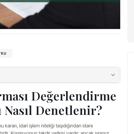
UTKU
rması Değerlendirme
 Nasıl Denetlenir?
rarı, idari işlem niteliği taşıdığından idare
r. Komisyonun takdir yetkisi vardır; ancak sınırsız