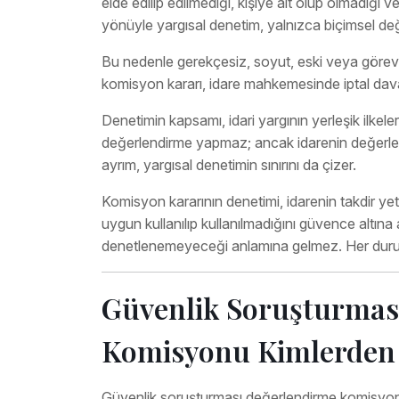
elde edilip edilmediği, kişiye ait olup olmadığı
yönüyle yargısal denetim, yalnızca biçimsel değil
Bu nedenle gerekçesiz, soyut, eski veya görev
komisyon kararı, idare mahkemesinde iptal davas
Denetimin kapsamı, idari yargının yerleşik ilkele
değerlendirme yapmaz; ancak idarenin değerlen
ayrım, yargısal denetimin sınırını da çizer.
Komisyon kararının denetimi, idarenin takdir ye
uygun kullanılıp kullanılmadığını güvence altına al
denetlenemeyeceği anlamına gelmez. Her durumda
Güvenlik Soruşturmas
Komisyonu Kimlerden
Güvenlik soruşturması değerlendirme komisyonu