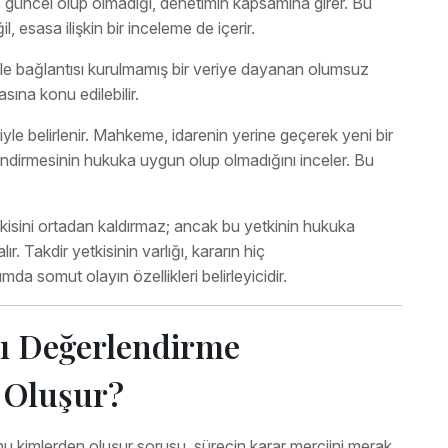
 ve güncel olup olmadığı, denetimin kapsamına girer. Bu
, esasa ilişkin bir inceleme de içerir.
le bağlantısı kurulmamış bir veriye dayanan olumsuz
ına konu edilebilir.
riyle belirlenir. Mahkeme, idarenin yerine geçerek yeni bir
dirmesinin hukuka uygun olup olmadığını inceler. Bu
tkisini ortadan kaldırmaz; ancak bu yetkinin hukuka
ır. Takdir yetkisinin varlığı, kararın hiç
 somut olayın özellikleri belirleyicidir.
ı Değerlendirme
 Oluşur?
 kimlerden oluşur sorusu, sürecin karar merciini merak