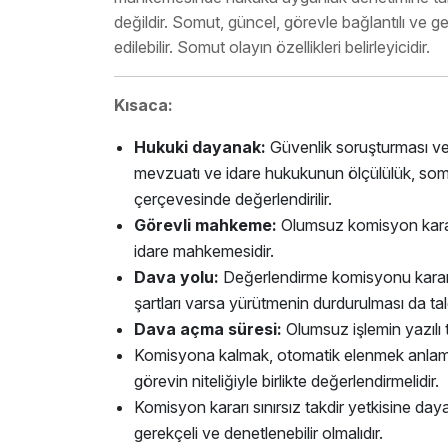
değildir. Somut, güncel, görevle bağlantılı ve 
edilebilir. Somut olayın özellikleri belirleyicidir.
Kısaca:
Hukuki dayanak:
Güvenlik soruşturması ve a
mevzuatı ve idare hukukunun ölçülülük, somutl
çerçevesinde değerlendirilir.
Görevli mahkeme:
Olumsuz komisyon karar
idare mahkemesidir.
Dava yolu:
Değerlendirme komisyonu kararına
şartları varsa yürütmenin durdurulması da talep
Dava açma süresi:
Olumsuz işlemin yazılı 
Komisyona kalmak, otomatik elenmek anlamına
görevin niteliğiyle birlikte değerlendirmelidir.
Komisyon kararı sınırsız takdir yetkisine day
gerekçeli ve denetlenebilir olmalıdır.