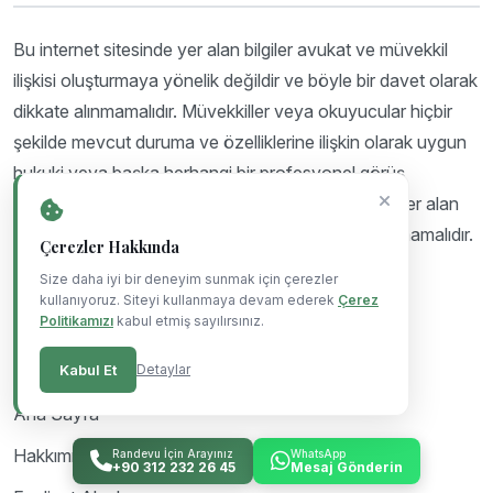
Bu internet sitesinde yer alan bilgiler avukat ve müvekkil
ilişkisi oluşturmaya yönelik değildir ve böyle bir davet olarak
dikkate alınmamalıdır. Müvekkiller veya okuyucular hiçbir
şekilde mevcut duruma ve özelliklerine ilişkin olarak uygun
hukuki veya başka herhangi bir profesyonel görüş
almadan, MİL Hukuk&Danışmanlık web sitesinde yer alan
herhangi bir hususa dayanarak bir eylemde bulunmamalıdır.
Çerezler Hakkında
Size daha iyi bir deneyim sunmak için çerezler
kullanıyoruz. Siteyi kullanmaya devam ederek
Çerez
Politikamızı
kabul etmiş sayılırsınız.
Linkler
Kabul Et
Detaylar
Ana Sayfa
Hakkımızda
Randevu İçin Arayınız
WhatsApp
+90 312 232 26 45
Mesaj Gönderin