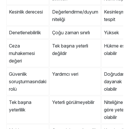
Kesinlik derecesi
Değerlendirme/duyum
Kesinleşmiş
niteliği
tespit
Denetlenebilirlik
Çoğu zaman sınırlı
Yüksek
Ceza
Tek başına yeterli
Hükme esa
muhakemesi
değildir
olabilir
değeri
Güvenlik
Yardımcı veri
Doğrudan
soruşturmasındaki
dayanak
rolü
olabilir
Tek başına
Yeterli görülmeyebilir
Niteliğine
yeterlilik
göre yeterli
olabilir