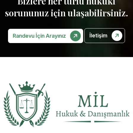
Bizlere her türlü hukuki
sorununuz için ulaşabilirsiniz.
İletişim
Randevu İçin Arayınız