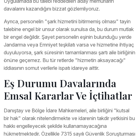
Uygulamada bu talebi reddedilen aday memurların
davalarını kazandığını bizzat gözlemliyoruz.
Ayrıca, personelin "şark hizmetini bitirmemiş olması" tayin
talebine engel bir unsur olarak sunulsa da, bu durum mutlak
bir engel değildir. Şayet personelin eşinin bulunduğu yerde
Jandarma veya Emniyet teşkilatı varsa ve hizmetine ihtiyaç
duyuluyorsa, şark süresinin tamamlanması şartı aile birliğinin
önüne geçemez. Bu tür retlerde "hizmetin aksayacağı"
iddiasının somut verilerle ispatı idareye aittir.
Eş Durumu Davalarında
Emsal Kararlar Ve İçtihatlar
Danıştay ve Bölge İdare Mahkemeleri, aile birliğini "kutsal
bir hak" olarak nitelendirmekte ve idarenin takdir yetkisini bu
hakkı engelleyecek şekilde kullanamayacağına
hükmetmektedir. Özellikle 7315 sayılı Güvenlik Soruşturması