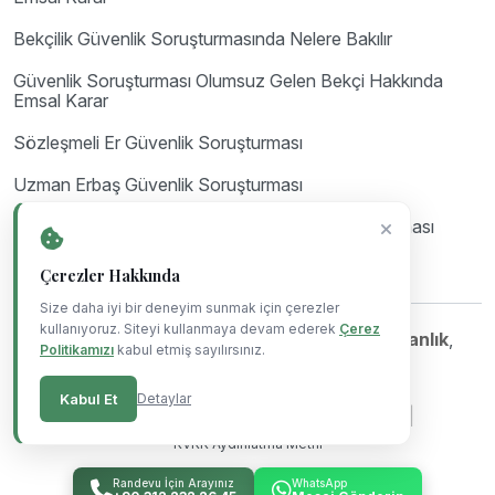
Bekçilik Güvenlik Soruşturmasında Nelere Bakılır
Güvenlik Soruşturması Olumsuz Gelen Bekçi Hakkında
Emsal Karar
Sözleşmeli Er Güvenlik Soruşturması
Uzman Erbaş Güvenlik Soruşturması
Astsubay Güvenlik Soruşturması ve Arşiv Araştırması
Çerezler Hakkında
Size daha iyi bir deneyim sunmak için çerezler
kullanıyoruz. Siteyi kullanmaya devam ederek
Çerez
©Copyright 2023-2026
Mil Hukuk & Danışmanlık
,
Politikamızı
kabul etmiş sayılırsınız.
Powered By
Blue Ajans
.
Kabul Et
Detaylar
|
|
|
Gizlilik Politikası
Çerez Politikası
Kullanım Koşulları
KVKK Aydınlatma Metni
Randevu İçin Arayınız
WhatsApp