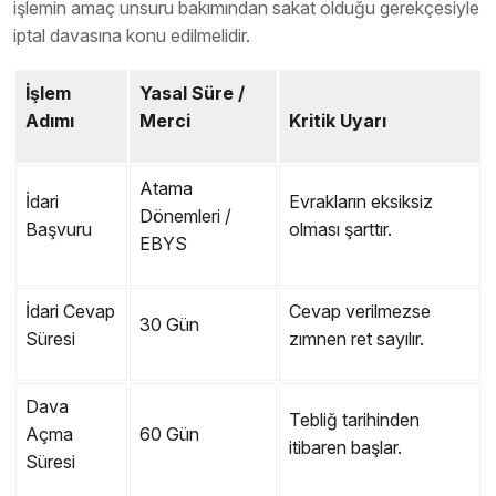
işlemin amaç unsuru bakımından sakat olduğu gerekçesiyle
iptal davasına konu edilmelidir.
İşlem
Yasal Süre /
Adımı
Merci
Kritik Uyarı
Atama
İdari
Evrakların eksiksiz
Dönemleri /
Başvuru
olması şarttır.
EBYS
İdari Cevap
Cevap verilmezse
30 Gün
Süresi
zımnen ret sayılır.
Dava
Tebliğ tarihinden
Açma
60 Gün
itibaren başlar.
Süresi