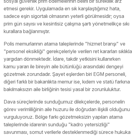
sosyal güvenlik prim ödemelerinin belirli bir süreklilik arz
etmesi gerekir. Uygulamada en sık karşılaştığımız hata,
sadece eşin sigortalı olmasının yeterli görülmesidir; oysa
prim gün sayısı ve kesintisiz çalışma şartı yönetmelikçe sıkı
kurallara bağlanmıştır.
Polis memurlarının atama taleplerinde "hizmet branşı" ve
"personel eksikliği" gerekçeleriyle verilen ret kararları sıklıkla
yargıdan dönmektedir. İdare, takdir yetkisini kullanırken
kamu yararı ile bireyin aile bütünlüğü arasındaki dengeyi
gözetmek zorundadır. Şayet eşlerden biri EGM personeli,
diğeri farklı bir bakanlıkta memur ise, kıdem ve statü farkına
bakılmaksızın aile birliğinin tesisi yasal bir zorunluluktur.
Dava süreçlerinde sunduğumuz dilekçelerde, personelin
görev verimliliğinin aile huzuru ile doğrudan ilişkili olduğunu
vurguluyoruz. Bölge farkı gözetmeksizin yapılan atama
taleplerinde idarenin sunduğu "kadro yetersizliği"
savunması, somut verilerle desteklenmediği sürece hukuka