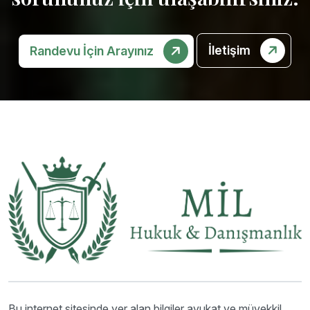
İletişim
Randevu İçin Arayınız
Bu internet sitesinde yer alan bilgiler avukat ve müvekkil