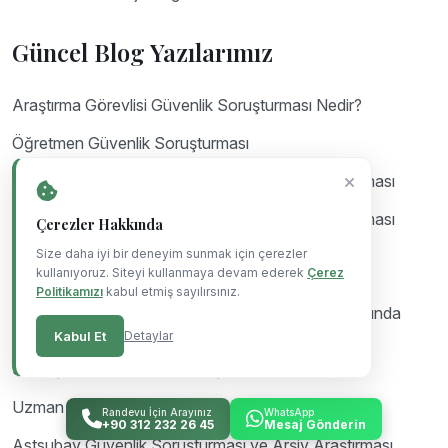
Güncel Blog Yazılarımız
Araştırma Görevlisi Güvenlik Soruşturması Nedir?
Öğretmen Güvenlik Soruşturması
Yedek Subay Yedek Astsubay Güvenlik Soruşturması
Yedek Subay Yedek Astsubay Güvenlik Soruşturması
Çerezler Hakkında
Emsal Karar
Size daha iyi bir deneyim sunmak için çerezler
kullanıyoruz. Siteyi kullanmaya devam ederek
Çerez
Bekçilik Güvenlik Soruşturmasında Nelere Bakılır
Politikamızı
kabul etmiş sayılırsınız.
Güvenlik Soruşturması Olumsuz Gelen Bekçi Hakkında
Emsal Karar
Kabul Et
Detaylar
Sözleşmeli Er Güvenlik Soruşturması
Uzman Erbaş Güvenlik Soruşturması
Randevu İçin Arayınız
WhatsApp
+90 312 232 26 45
Mesaj Gönderin
Astsubay Güvenlik Soruşturması ve Arşiv Araştırması