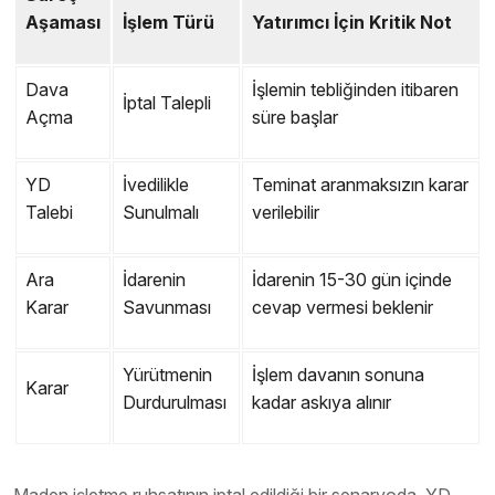
Aşaması
İşlem Türü
Yatırımcı İçin Kritik Not
Dava
İşlemin tebliğinden itibaren
İptal Talepli
Açma
süre başlar
YD
İvedilikle
Teminat aranmaksızın karar
Talebi
Sunulmalı
verilebilir
Ara
İdarenin
İdarenin 15-30 gün içinde
Karar
Savunması
cevap vermesi beklenir
Yürütmenin
İşlem davanın sonuna
Karar
Durdurulması
kadar askıya alınır