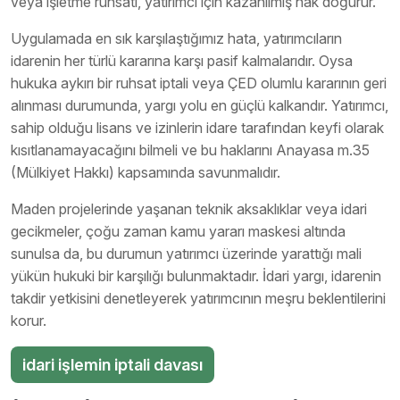
veya işletme ruhsatı, yatırımcı için kazanılmış hak doğurur.
Uygulamada en sık karşılaştığımız hata, yatırımcıların
idarenin her türlü kararına karşı pasif kalmalarıdır. Oysa
hukuka aykırı bir ruhsat iptali veya ÇED olumlu kararının geri
alınması durumunda, yargı yolu en güçlü kalkandır. Yatırımcı,
sahip olduğu lisans ve izinlerin idare tarafından keyfi olarak
kısıtlanamayacağını bilmeli ve bu haklarını Anayasa m.35
(Mülkiyet Hakkı) kapsamında savunmalıdır.
Maden projelerinde yaşanan teknik aksaklıklar veya idari
gecikmeler, çoğu zaman kamu yararı maskesi altında
sunulsa da, bu durumun yatırımcı üzerinde yarattığı mali
yükün hukuki bir karşılığı bulunmaktadır. İdari yargı, idarenin
takdir yetkisini denetleyerek yatırımcının meşru beklentilerini
korur.
idari işlemin iptali davası