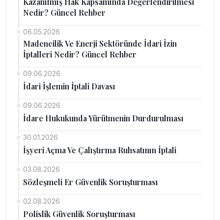
Kazanılmış Hak Kapsamında Değerlendirilmesi
Nedir? Güncel Rehber
06.05.2026
Madencilik Ve Enerji Sektöründe İdari İzin
İptalleri Nedir? Güncel Rehber
09.06.2026
İdari İşlemin İptali Davası
09.06.2026
İdare Hukukunda Yürütmenin Durdurulması
30.01.2026
İşyeri Açma Ve Çalıştırma Ruhsatının İptali
03.08.2026
Sözleşmeli Er Güvenlik Soruşturması
02.08.2026
Polislik Güvenlik Soruşturması