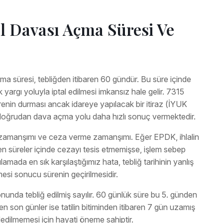
l Davası Açma Süresi Ve
çma süresi, tebliğden itibaren 60 gündür. Bu süre içinde
 yargı yoluyla iptal edilmesi imkansız hale gelir. 7315
enin durması ancak idareye yapılacak bir itiraz (İYUK
doğrudan dava açma yolu daha hızlı sonuç vermektedir.
 zamanşımı ve ceza verme zamanşımı. Eğer EPDK, ihlalin
en süreler içinde cezayı tesis etmemişse, işlem sebep
mada en sık karşılaştığımız hata, tebliğ tarihinin yanlış
esi sonucu sürenin geçirilmesidir.
nunda tebliğ edilmiş sayılır. 60 günlük süre bu 5. günden
en son günler ise tatilin bitiminden itibaren 7 gün uzamış
dedilmemesi için hayati öneme sahiptir.