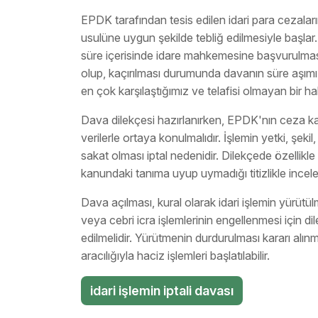
EPDK tarafından tesis edilen idari para cezalar
usulüne uygun şekilde tebliğ edilmesiyle başlar
süre içerisinde idare mahkemesine başvurulması
olup, kaçırılması durumunda davanın süre aşımı
en çok karşılaştığımız ve telafisi olmayan bir ha
Dava dilekçesi hazırlanırken, EPDK'nın ceza k
verilerle ortaya konulmalıdır. İşlemin yetki, şek
sakat olması iptal nedenidir. Dilekçede özellikle 
kanundaki tanıma uyup uymadığı titizlikle incele
Dava açılması, kural olarak idari işlemin yürüt
veya cebri icra işlemlerinin engellenmesi için
edilmelidir. Yürütmenin durdurulması kararı alı
aracılığıyla haciz işlemleri başlatılabilir.
idari işlemin iptali davası