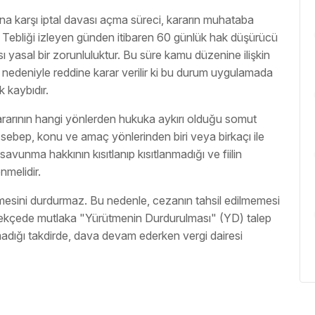
ına karşı iptal davası açma süreci, kararın muhataba
. Tebliği izleyen günden itibaren 60 günlük hak düşürücü
 yasal bir zorunluluktur. Bu süre kamu düzenine ilişkin
 nedeniyle reddine karar verilir ki bu durum uygulamada
k kaybıdır.
ararının hangi yönlerden hukuka aykırı olduğu somut
il, sebep, konu ve amaç yönlerinden biri veya birkaçı ile
savunma hakkının kısıtlanıp kısıtlanmadığı ve fiilin
nmelidir.
ülmesini durdurmaz. Bu nedenle, cezanın tahsil edilmemesi
 dilekçede mutlaka "Yürütmenin Durdurulması" (YD) talep
nmadığı takdirde, dava devam ederken vergi dairesi