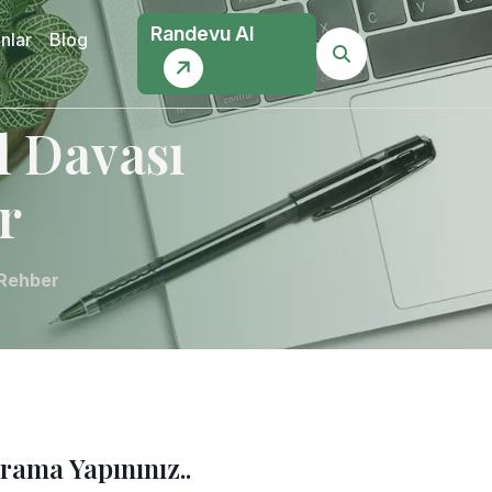
Randevu Al
nlar
Blog
l Davası
r
 Rehber
rama Yapınınız..