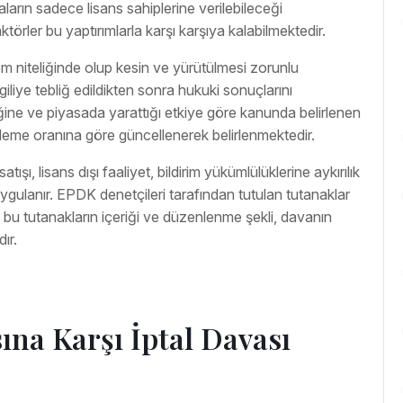
ların sadece lisans sahiplerine verilebileceği
örler bu yaptırımlarla karşı karşıya kalabilmektedir.
lem niteliğinde olup kesin ve yürütülmesi zorunlu
 ilgiliye tebliğ edildikten sonra hukuki sonuçlarını
iğine ve piyasada yarattığı etkiye göre kanunda belirlenen
ğerleme oranına göre güncellenerek belirlenmektedir.
şı, lisans dışı faaliyet, bildirim yükümlülüklerine aykırılık
e uygulanır. EPDK denetçileri tarafından tutulan tutanaklar
bu tutanakların içeriği ve düzenlenme şekli, davanın
ır.
ına Karşı İptal Davası