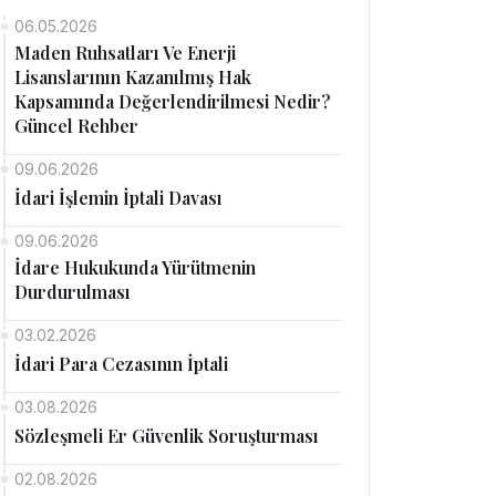
06.05.2026
Maden Ruhsatları Ve Enerji
Lisanslarının Kazanılmış Hak
Kapsamında Değerlendirilmesi Nedir?
Güncel Rehber
09.06.2026
İdari İşlemin İptali Davası
09.06.2026
İdare Hukukunda Yürütmenin
Durdurulması
03.02.2026
İdari Para Cezasının İptali
03.08.2026
Sözleşmeli Er Güvenlik Soruşturması
02.08.2026