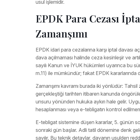
usul işlemidir.
EPDK Para Cezası İpta
Zamanşımı
EPDK idari para cezalarına karşı iptal davası a
dava açılmaması halinde ceza kesinleşir ve artık
sayılı Kanun ve İYUK hükümleri uyarınca bu sür
m.11) ile mümkündür; fakat EPDK kararlarında 
Zamanşımı kavramı burada iki yönlüdür: Tahsil
gerçekleştiği tarihten itibaren kanunda öngörül
unsuru yönünden hukuka aykırı hale gelir. Uygula
hesaplanması veya e-tebligatın kontrol edilmem
E-tebligat sistemine düşen kararlar, 5. günün so
sonraki gün başlar. Adli tatil dönemine denk gel
sayılır. Bu teknik detaylar, davanın usulden red