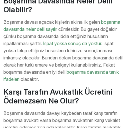
Boşanma Davasında Neler Delil
Olabilir?
Boşanma davası açacak kişilerin aklına ilk gelen
boşanma
davasında neler delil sayılır
cümlesidir. Bu gayet doğaldır
çünkü boşanma davasında iddia ettiğiniz hususların
ispatlanması şarttır.
İspat yoksa sonuç da yoktur
. İspat
yoksa talep ettiğiniz hususların lehinize sonuçlanması
imkansız olacaktır. Bundan dolayı boşanma davasında delil
olarak her türlü emare ve belgeyi kullanabilirsiniz. Fakat
boşanma davasında en iyi delil
boşanma davasında tanık
ifadeleri
olacaktır.
Karşı Tarafın Avukatlık Ücretini
Ödemezsem Ne Olur?
Boşanma davasında davayı kaybeden taraf karşı tarafın
boşanma avukatı varsa boşanma avukatının karşı vekalet
ücretini ödemek zorunda kalacaktır. Karşı tarafın avukatlık