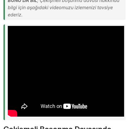
BUNU DA BİL
; Çekişmeli boşanma davası hakkında
bilgi için aşağıdaki videomuzu izlemenizi tavsiye
ederiz.