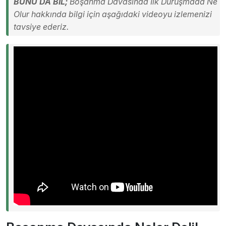
BUNU DA BİL;
Boşanma Davasında İlk Duruşmada Ne
Olur hakkında bilgi için aşağıdaki videoyu izlemenizi
tavsiye ederiz.