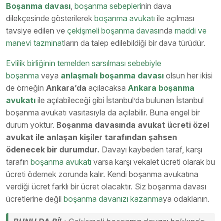
Boşanma davası
,
boşanma sebepleri
nin dava
dilekçesinde gösterilerek
boşanma avukatı
ile açılması
tavsiye edilen ve
çekişmeli boşanma davası
nda
maddi ve
manevi tazminat
ların da talep edilebildiği bir dava türüdür.
Evlilik birliğinin temelden sarsılması sebebiyle
boşanma
veya
anlaşmalı boşanma davası
olsun her ikisi
de örneğin
Ankara’da
açılacaksa
Ankara boşanma
avukatı
ile açılabileceği gibi İstanbul’da bulunan İstanbul
boşanma avukatı vasıtasıyla da açılabilir. Buna engel bir
durum yoktur.
Boşanma davasında avukat ücreti özel
avukat ile anlaşan kişiler tarafından şahsen
ödenecek bir durumdur.
Davayı kaybeden taraf, karşı
tarafın
boşanma avukatı
varsa karşı vekalet ücreti olarak bu
ücreti ödemek zorunda kalır. Kendi boşanma avukatına
verdiği ücret farklı bir ücret olacaktır. Siz boşanma davası
ücretlerine değil
boşanma davanızı kazanma
ya odaklanın.