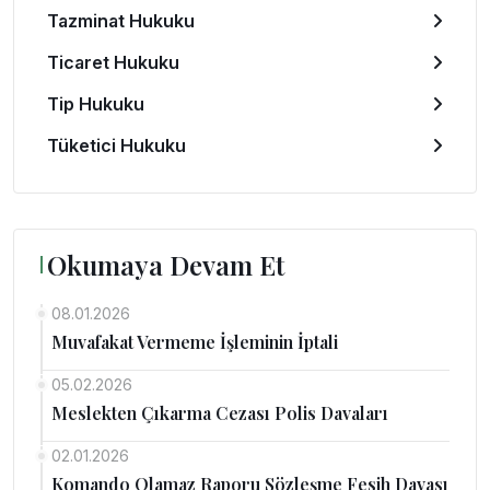
Tazminat Hukuku
Ticaret Hukuku
Tip Hukuku
Tüketici Hukuku
Okumaya Devam Et
08.01.2026
Muvafakat Vermeme İşleminin İptali
05.02.2026
Meslekten Çıkarma Cezası Polis Davaları
02.01.2026
Komando Olamaz Raporu Sözleşme Fesih Davası