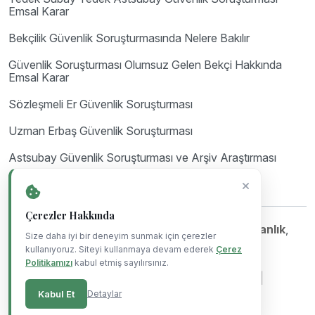
Emsal Karar
Bekçilik Güvenlik Soruşturmasında Nelere Bakılır
Güvenlik Soruşturması Olumsuz Gelen Bekçi Hakkında
Emsal Karar
Sözleşmeli Er Güvenlik Soruşturması
Uzman Erbaş Güvenlik Soruşturması
Astsubay Güvenlik Soruşturması ve Arşiv Araştırması
Çerezler Hakkında
©Copyright 2023-2026
Mil Hukuk & Danışmanlık
,
Size daha iyi bir deneyim sunmak için çerezler
Powered By
Blue Ajans
.
kullanıyoruz. Siteyi kullanmaya devam ederek
Çerez
Politikamızı
kabul etmiş sayılırsınız.
|
|
|
Gizlilik Politikası
Çerez Politikası
Kullanım Koşulları
Kabul Et
Detaylar
KVKK Aydınlatma Metni