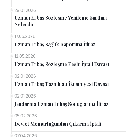
29.01.2026
Uzman Erbaş Sözleşme Yenileme Şartları
Nelerdir
17.05.2026
Uzman Erbaş Sağlık Raporuna İtiraz
12.05.2026
Uzman Erbaş Sözleşme Feshi İptali Davası
02.01.2026
Uzman Erbaş Tazminatı İkramiyesi Davası
02.01.2026
Jandarma Uzman Erbaş Sonuçlarına İtiraz
05.02.2026
Devlet Memurluğundan Çıkarma İptali
07.04.2026