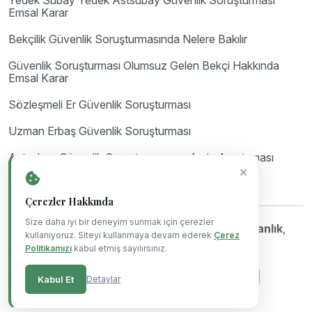
Emsal Karar
Bekçilik Güvenlik Soruşturmasında Nelere Bakılır
Güvenlik Soruşturması Olumsuz Gelen Bekçi Hakkında
Emsal Karar
Sözleşmeli Er Güvenlik Soruşturması
Uzman Erbaş Güvenlik Soruşturması
Astsubay Güvenlik Soruşturması ve Arşiv Araştırması
Çerezler Hakkında
Size daha iyi bir deneyim sunmak için çerezler
©Copyright 2023-2026
Mil Hukuk & Danışmanlık
,
kullanıyoruz. Siteyi kullanmaya devam ederek
Çerez
Powered By
Blue Ajans
.
Politikamızı
kabul etmiş sayılırsınız.
|
|
|
Gizlilik Politikası
Çerez Politikası
Kullanım Koşulları
Kabul Et
Detaylar
KVKK Aydınlatma Metni