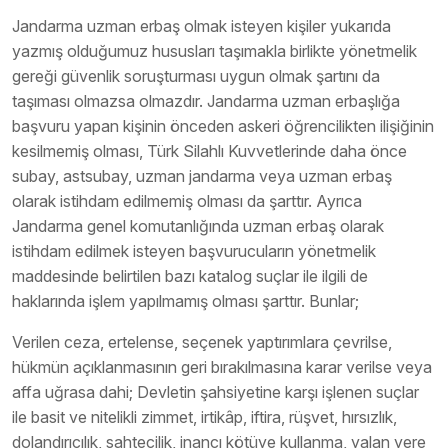
Jandarma uzman erbaş olmak isteyen kişiler yukarıda
yazmış olduğumuz hususları taşımakla birlikte yönetmelik
gereği güvenlik soruşturması uygun olmak şartını da
taşıması olmazsa olmazdır. Jandarma uzman erbaşlığa
başvuru yapan kişinin önceden askeri öğrencilikten ilişiğinin
kesilmemiş olması, Türk Silahlı Kuvvetlerinde daha önce
subay, astsubay, uzman jandarma veya uzman erbaş
olarak istihdam edilmemiş olması da şarttır. Ayrıca
Jandarma genel komutanlığında uzman erbaş olarak
istihdam edilmek isteyen başvurucuların yönetmelik
maddesinde belirtilen bazı katalog suçlar ile ilgili de
haklarında işlem yapılmamış olması şarttır. Bunlar;
Verilen ceza, ertelense, seçenek yaptırımlara çevrilse,
hükmün açıklanmasının geri bırakılmasına karar verilse veya
affa uğrasa dahi; Devletin şahsiyetine karşı işlenen suçlar
ile basit ve nitelikli zimmet, irtikâp, iftira, rüşvet, hırsızlık,
dolandırıcılık, sahtecilik, inancı kötüye kullanma, yalan yere