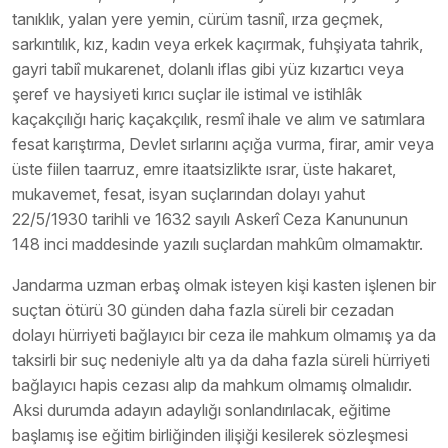
tanıklık, yalan yere yemin, cürüm tasniî, ırza geçmek,
sarkıntılık, kız, kadın veya erkek kaçırmak, fuhşiyata tahrik,
gayri tabiî mukarenet, dolanlı iflas gibi yüz kızartıcı veya
şeref ve haysiyeti kırıcı suçlar ile istimal ve istihlâk
kaçakçılığı hariç kaçakçılık, resmî ihale ve alım ve satımlara
fesat karıştırma, Devlet sırlarını açığa vurma, firar, amir veya
üste fiilen taarruz, emre itaatsizlikte ısrar, üste hakaret,
mukavemet, fesat, isyan suçlarından dolayı yahut
22/5/1930 tarihli ve 1632 sayılı Askerî Ceza Kanununun
148 inci maddesinde yazılı suçlardan mahkûm olmamaktır.
Jandarma uzman erbaş olmak isteyen kişi kasten işlenen bir
suçtan ötürü 30 günden daha fazla süreli bir cezadan
dolayı hürriyeti bağlayıcı bir ceza ile mahkum olmamış ya da
taksirli bir suç nedeniyle altı ya da daha fazla süreli hürriyeti
bağlayıcı hapis cezası alıp da mahkum olmamış olmalıdır.
Aksi durumda adayın adaylığı sonlandırılacak, eğitime
başlamış ise eğitim birliğinden ilişiği kesilerek sözleşmesi