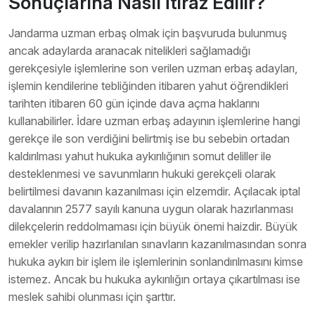
Sonuçlarına Nasıl İtiraz Edilir?
Jandarma uzman erbaş olmak için başvuruda bulunmuş
ancak adaylarda aranacak nitelikleri sağlamadığı
gerekçesiyle işlemlerine son verilen uzman erbaş adayları,
işlemin kendilerine tebliğinden itibaren yahut öğrendikleri
tarihten itibaren 60 gün içinde dava açma haklarını
kullanabilirler. İdare uzman erbaş adayının işlemlerine hangi
gerekçe ile son verdiğini belirtmiş ise bu sebebin ortadan
kaldırılması yahut hukuka aykırılığının somut deliller ile
desteklenmesi ve savunmların hukuki gerekçeli olarak
belirtilmesi davanın kazanılması için elzemdir. Açılacak iptal
davalarının 2577 sayılı kanuna uygun olarak hazırlanması
dilekçelerin reddolmaması için büyük önemi haizdir. Büyük
emekler verilip hazırlanılan sınavların kazanılmasından sonra
hukuka aykırı bir işlem ile işlemlerinin sonlandırılmasını kimse
istemez. Ancak bu hukuka aykırılığın ortaya çıkartılması ise
meslek sahibi olunması için şarttır.