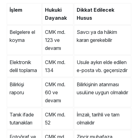
İşlem
Hukuki
Dikkat Edilecek
Dayanak
Husus
Belgelere el
CMK md.
Savcı ya da hâkim
koyma
123 ve
kararı gerekebilir
devamı
Elektronik
CMK md.
Usule aykırı elde edilen
delil toplama
134
e-posta vb. geçersizdir
Bilirkişi
CMK md.
Bilirkişinin atanması
raporu
60 ve
usulüne uygun olmalıdır
devamı
Tanık ifade
CMK md.
İmzalı, tarihli ve tam
tutanakları
52
olmalıdır
Fotoğraf ve
CMK md.
Zincir muhafaza