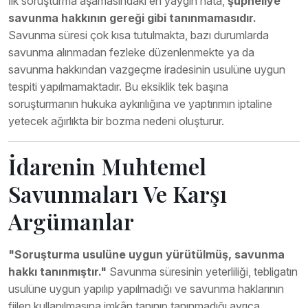
İlk soruşturma aşamasındaki en yaygın hata,
şüpheliye
savunma hakkının gereği gibi tanınmamasıdır.
Savunma süresi çok kısa tutulmakta, bazı durumlarda
savunma alınmadan fezleke düzenlenmekte ya da
savunma hakkından vazgeçme iradesinin usulüne uygun
tespiti yapılmamaktadır. Bu eksiklik tek başına
soruşturmanın hukuka aykırılığına ve yaptırımın iptaline
yetecek ağırlıkta bir bozma nedeni oluşturur.
İdarenin Muhtemel
Savunmaları Ve Karşı
Argümanlar
"Soruşturma usulüne uygun yürütülmüş, savunma
hakkı tanınmıştır."
Savunma süresinin yeterliliği, tebligatın
usulüne uygun yapılıp yapılmadığı ve savunma haklarının
fiilen kullanılmasına imkân tanınıp tanınmadığı ayrıca