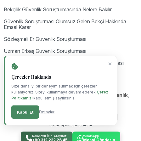
Bekçilik Güvenlik Soruşturmasında Nelere Bakılır
Güvenlik Soruşturması Olumsuz Gelen Bekçi Hakkında
Emsal Karar
Sözleşmeli Er Güvenlik Soruşturması
Uzman Erbaş Güvenlik Soruşturması
Astsubay Güvenlik Soruşturması ve Arşiv Araştırması
Çerezler Hakkında
Size daha iyi bir deneyim sunmak için çerezler
kullanıyoruz. Siteyi kullanmaya devam ederek
Çerez
©Copyright 2023-2026
Mil Hukuk & Danışmanlık
,
Politikamızı
kabul etmiş sayılırsınız.
Powered By
Blue Ajans
.
Kabul Et
Detaylar
|
|
|
Gizlilik Politikası
Çerez Politikası
Kullanım Koşulları
KVKK Aydınlatma Metni
Randevu İçin Arayınız
WhatsApp
+90 312 232 26 45
Mesaj Gönderin