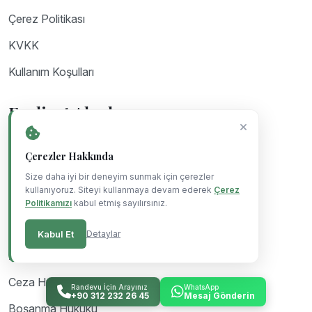
Çerez Politikası
KVKK
Kullanım Koşulları
Faaliyet Alanlarımız
Akademik Personel Hukuku
Çerezler Hakkında
İdare Hukuku
Size daha iyi bir deneyim sunmak için çerezler
kullanıyoruz. Siteyi kullanmaya devam ederek
Çerez
Polis, Asker ve Memur Hukuku
Politikamızı
kabul etmiş sayılırsınız.
Kurumsal İdare Hukuku ve Regülasyon Yönetimi
Kabul Et
Detaylar
Askeri Ceza Hukuku
Ceza Hukuku
Randevu İçin Arayınız
WhatsApp
+90 312 232 26 45
Mesaj Gönderin
Boşanma Hukuku