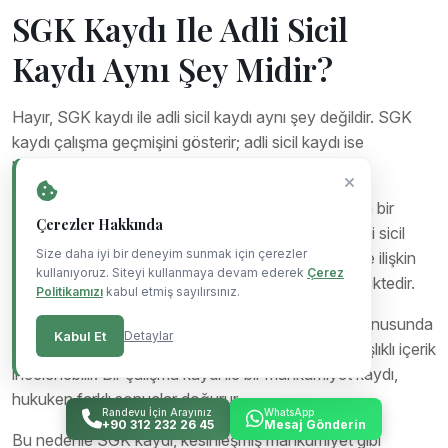
SGK Kaydı Ile Adli Sicil
Kaydı Aynı Şey Midir?
Hayır, SGK kaydı ile adli sicil kaydı aynı şey değildir. SGK
kaydı çalışma geçmişini gösterir; adli sicil kaydı ise
kesinleşmiş mahkûmiyet kayıtlarıyla ilgilidir.
SGK kaydı, kişinin sigortalı çalışma geçmişine ilişkin bir
Çerezler Hakkında
veridir ve bir suç veya mahkûmiyet göstermez. Adli sicil
Size daha iyi bir deneyim sunmak için çerezler
kaydı ise kişinin kesinleşmiş ceza mahkûmiyetlerine ilişkin
kullanıyoruz. Siteyi kullanmaya devam ederek
Çerez
resmî bir kayıttır. Bu iki kavram, tamamen farklı niteliktedir.
Politikamızı
kabul etmiş sayılırsınız.
Adli sicil kaydının güvenlik soruşturmasına etkisi konusunda
Kabul Et
Detaylar
adli sicil kaydı güvenlik soruşturmasını etkiler mi başlıklı içerik
incelenebilir. Bir çalışma kaydı ile bir mahkûmiyet kaydı,
hukuken farklı sonuçlar doğurur.
Randevu İçin Arayınız
WhatsApp
+90 312 232 26 45
Mesaj Gönderin
Bu nedenle SGK kaydı, kesinleşmiş mahkûmiyet gibi