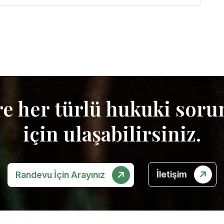
re her türlü hukuki sor
için ulaşabilirsiniz.
İletişim
Randevu İçin Arayınız