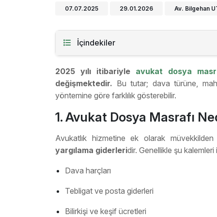
07.07.2025
29.01.2026
Av. Bilgehan 
İçindekiler
2025 yılı itibariyle
avukat dosya masr
değişmektedir.
Bu tutar; dava türüne, mahke
yöntemine göre farklılık gösterebilir.
1. Avukat Dosya Masrafı Ne
Avukatlık hizmetine ek olarak müvekkilden
yargılama giderleri
dir. Genellikle şu kalemleri i
Dava harçları
Tebligat ve posta giderleri
Bilirkişi ve keşif ücretleri