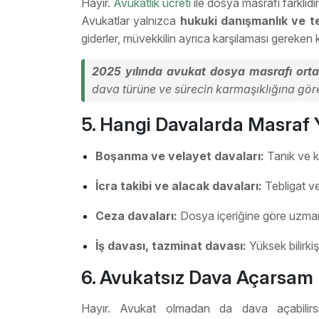
Hayır.
Avukatlık ücreti
ile dosya masrafı farklıdır
Avukatlar yalnızca
hukuki danışmanlık ve te
giderler, müvekkilin ayrıca karşılaması gereken k
2025 yılında avukat dosya masrafı orta
dava türüne ve sürecin karmaşıklığına göre
5. Hangi Davalarda Masraf
Boşanma ve velayet davaları:
Tanık ve ke
İcra takibi ve alacak davaları:
Tebligat ve b
Ceza davaları:
Dosya içeriğine göre uzman g
İş davası, tazminat davası:
Yüksek bilirkişi
6. Avukatsız Dava Açarsam
Hayır. Avukat olmadan da dava açabilir