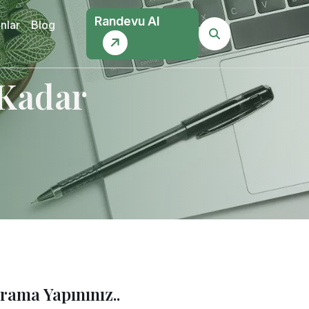
Randevu Al
nlar
Blog
 Kadar
rama Yapınınız..