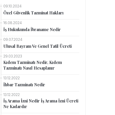
09.10.2024
Özel Güvenlik Tazminat Hakları
16.08.2024
İş Hukukunda İbraname Nedir
09.07.2024
Ulusal Bayram Ve Genel Tatil Ücreti
29.03.2023
Kıdem Tazminatı Nedir, Kıdem
Tazminatı Nasıl Hesaplanır
13.12.2022
İhbar Tazminatı Nedir
13.12.2022
İş Arama İzni Nedir İş Arama İzni Ücreti
Ne Kadardır