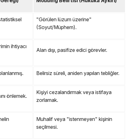
Gereği)
Mobbing Belirtisi (Hukuka Aykırı)
tatistiksel
"Görülen lüzum üzerine"
(Soyut/Müphem).
imin ihtiyacı
Alan dışı, pasifize edici görevler.
planlanmış.
Belirsiz süreli, aniden yapılan tebliğler.
Kişiyi cezalandırmak veya istifaya
ını önlemek.
zorlamak.
elin
Muhalif veya "istenmeyen" kişinin
seçilmesi.