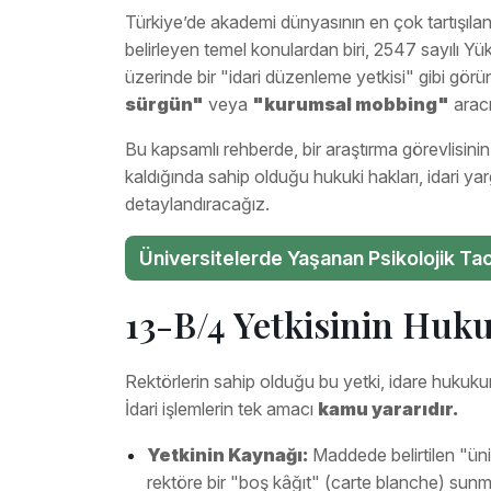
Türkiye’de akademi dünyasının en çok tartışılan 
belirleyen temel konulardan biri, 2547 sayılı 
üzerinde bir "idari düzenleme yetkisi" gibi gö
sürgün"
veya
"kurumsal mobbing"
aracı
Bu kapsamlı rehberde, bir araştırma görevlisini
kaldığında sahip olduğu hukuki hakları, idari yar
detaylandıracağız.
Üniversitelerde Yaşanan Psikolojik T
13-B/4 Yetkisinin Hukuk
Rektörlerin sahip olduğu bu yetki, idare hukuk
İdari işlemlerin tek amacı
kamu yararıdır.
Yetkinin Kaynağı:
Maddede belirtilen "üniv
rektöre bir "boş kâğıt" (carte blanche) sun