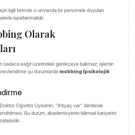
çin ilgili birimde o unvanda bir personele duyulan
elerle ispatlanmalıdır.
bing Olarak
ları
ken sadece kağıt üzerindeki gerekçeye bakmaz; işlemin
r görevlendirme şu durumlarda
mobbing (psikolojik
ndirme
 Doktor Öğretim Üyesinin, "ihtiyaç var" denilerek
ndirilmesi. Bu durum, akademisyenin bilimsel kariyerini
ratejisidir.