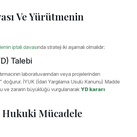
avası Ve Yürütmenin
şlemin iptali davası
nda strateji iki aşamalı olmalıdır:
D) Talebi
aştırmacının laboratuvarından veya projelerinden
ar" doğurur. İYUK (İdari Yargılama Usulü Kanunu) Madde
uğu ve zararın büyüklüğü vurgulanarak
YD kararı
n Hukuki Mücadele