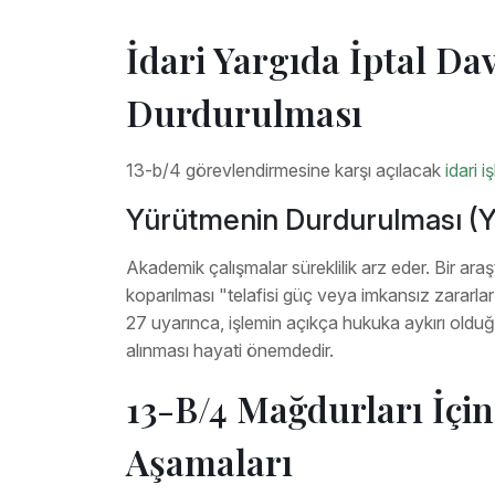
İdari Yargıda İptal D
Durdurulması
13-b/4 görevlendirmesine karşı açılacak
idari i
Yürütmenin Durdurulması (Y
Akademik çalışmalar süreklilik arz eder. Bir ar
koparılması "telafisi güç veya imkansız zararl
27 uyarınca, işlemin açıkça hukuka aykırı old
alınması hayati önemdedir.
13-B/4 Mağdurları İçi
Aşamaları