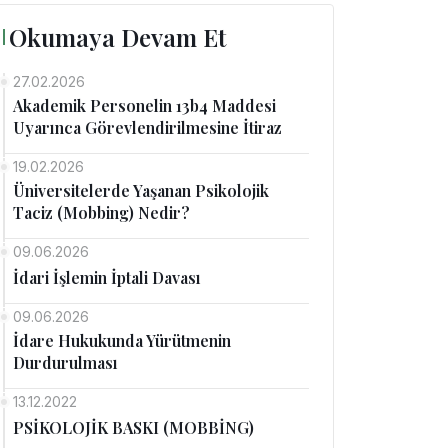
Okumaya Devam Et
27.02.2026
Akademik Personelin 13b4 Maddesi
Uyarınca Görevlendirilmesine İtiraz
19.02.2026
Üniversitelerde Yaşanan Psikolojik
Taciz (Mobbing) Nedir?
09.06.2026
İdari İşlemin İptali Davası
09.06.2026
İdare Hukukunda Yürütmenin
Durdurulması
13.12.2022
PSİKOLOJİK BASKI (MOBBİNG)