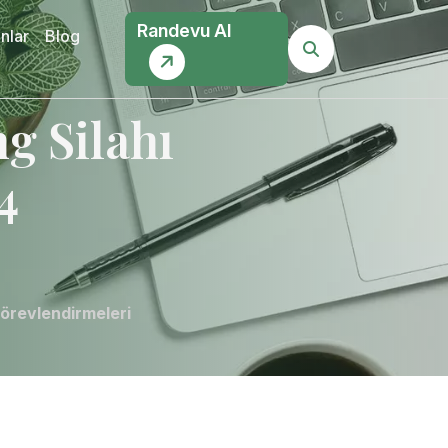
Randevu Al
nlar
Blog
g Silahı
4
Görevlendirmeleri