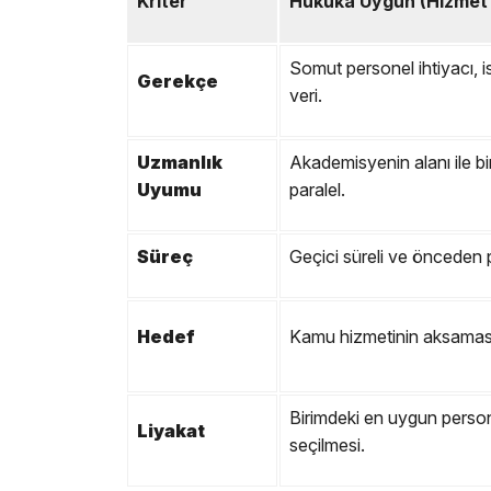
Kriter
Hukuka Uygun (Hizmet 
Somut personel ihtiyacı, is
Gerekçe
veri.
Uzmanlık
Akademisyenin alanı ile bir
Uyumu
paralel.
Süreç
Geçici süreli ve önceden 
Hedef
Kamu hizmetinin aksamas
Birimdeki en uygun person
Liyakat
seçilmesi.