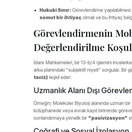
Hukuki Sınır:
Görevlendirme yapılabilmesi i
somut bir ihtiyaç
olmalı ve bu ihtiyaç belg
Görevlendirmenin Mob
Değerlendirilme Koşul
İdare Mahkemeleri, bir 13-b/4 işlemini inceler
arka planındaki "subjektif niyeti" sorgular. Bi
taciz)
teşkil eder:
Uzmanlık Alanı Dışı Görevle
Örneğin; Moleküler Biyoloji alanında uzman bir
kütüphanede veya evrak kayıt biriminde görevle
sonlandırmaya yönelik bir
"pasivizasyon"
st
Coğrafi ve Sosyal İzolasyon