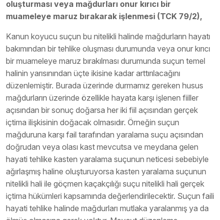
oluşturması veya mağdurları onur kırıcı bir
muameleye maruz bırakarak işlenmesi (TCK 79/2),
Kanun koyucu suçun bu nitelikli halinde mağdurların hayatı
bakımından bir tehlike oluşması durumunda veya onur kırıcı
bir muameleye maruz bırakılması durumunda suçun temel
halinin yarısınından üçte ikisine kadar arttırılacağını
düzenlemiştir. Burada üzerinde durmamız gereken husus
mağdurların üzerinde özellikle hayata karşı işlenen fiiller
açısından bir sonuç doğarsa her iki fiil açısından gerçek
içtima ilişkisinin doğacak olmasıdır. Örneğin suçun
mağduruna karşı fail tarafından yaralama suçu açısından
doğrudan veya olası kast mevcutsa ve meydana gelen
hayati tehlike kasten yaralama suçunun neticesi sebebiyle
ağırlaşmış haline oluşturuyorsa kasten yaralama suçunun
nitelikli hali ile göçmen kaçakçılığı suçu nitelikli hali gerçek
içtima hükümleri kapsamında değerlendirilecektir. Suçun faili
hayati tehlike halinde mağdurları mutlaka yaralanmış ya da