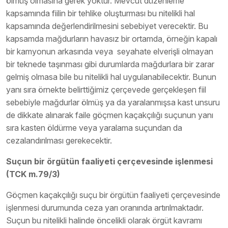
ölmüş olmasına gerek yoktur. Mevcut düzenleme
kapsamında fiilin bir tehlike oluşturması bu nitelikli hal
kapsamında değerlendirilmesini sebebiyet verecektir. Bu
kapsamda mağdurların havasız bir ortamda, örneğin kapalı
bir kamyonun arkasında veya seyahate elverişli olmayan
bir teknede taşınması gibi durumlarda mağdurlara bir zarar
gelmiş olmasa bile bu nitelikli hal uygulanabilecektir. Bunun
yanı sıra örnekte belirttiğimiz çerçevede gerçekleşen fiil
sebebiyle mağdurlar ölmüş ya da yaralanmışsa kast unsuru
de dikkate alınarak faile göçmen kaçakçılığı suçunun yanı
sıra kasten öldürme veya yaralama suçundan da
cezalandırılması gerekecektir.
Suçun bir örgütün faaliyeti çerçevesinde işlenmesi
(TCK m.79/3)
Göçmen kaçakçılığı suçu bir örgütün faaliyeti çerçevesinde
işlenmesi durumunda ceza yarı oranında artırılmaktadır.
Suçun bu nitelikli halinde öncelikli olarak örgüt kavramı