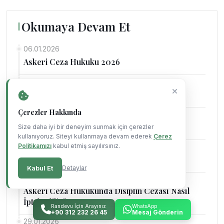
Okumaya Devam Et
06.01.2026
Askeri Ceza Hukuku 2026
16.05.2026
Askeri Ceza Kanunu Suçları
Çerezler Hakkında
29.01.2026
Ankara Askeri Ceza Avukatı
Size daha iyi bir deneyim sunmak için çerezler
kullanıyoruz. Siteyi kullanmaya devam ederek
Çerez
Politikamızı
kabul etmiş sayılırsınız.
29.01.2026
Ankara Asliye Ceza Avukatı
Kabul Et
Detaylar
29.01.2026
Askeri Ceza Hukukunda Disiplin Cezası Nasıl
İptal Edilir?
Randevu İçin Arayınız
WhatsApp
+90 312 232 26 45
Mesaj Gönderin
29.01.2026