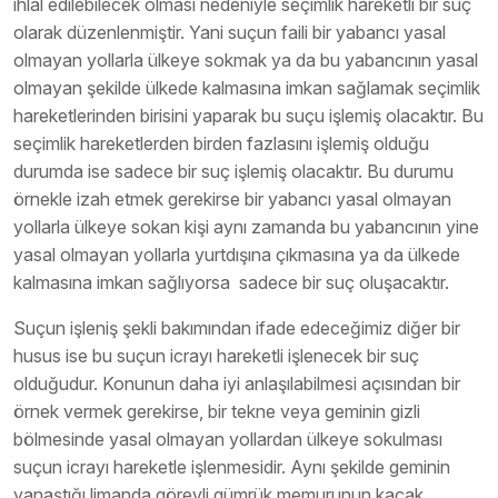
ihlal edilebilecek olması nedeniyle seçimlik hareketli bir suç
olarak düzenlenmiştir. Yani suçun faili bir yabancı yasal
olmayan yollarla ülkeye sokmak ya da bu yabancının yasal
olmayan şekilde ülkede kalmasına imkan sağlamak seçimlik
hareketlerinden birisini yaparak bu suçu işlemiş olacaktır. Bu
seçimlik hareketlerden birden fazlasını işlemiş olduğu
durumda ise sadece bir suç işlemiş olacaktır. Bu durumu
örnekle izah etmek gerekirse bir yabancı yasal olmayan
yollarla ülkeye sokan kişi aynı zamanda bu yabancının yine
yasal olmayan yollarla yurtdışına çıkmasına ya da ülkede
kalmasına imkan sağlıyorsa sadece bir suç oluşacaktır.
Suçun işleniş şekli bakımından ifade edeceğimiz diğer bir
husus ise bu suçun icrayı hareketli işlenecek bir suç
olduğudur. Konunun daha iyi anlaşılabilmesi açısından bir
örnek vermek gerekirse, bir tekne veya geminin gizli
bölmesinde yasal olmayan yollardan ülkeye sokulması
suçun icrayı hareketle işlenmesidir. Aynı şekilde geminin
yanaştığı limanda görevli gümrük memurunun kaçak