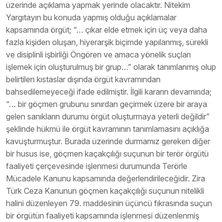
üzerinde açıklama yapmak yerinde olacaktır. Nitekim
Yargıtayın bu konuda yapmış olduğu açıklamalar
kapsamında örgüt; “… çıkar elde etmek için üç veya daha
fazla kişiden oluşan, hiyerarşik biçimde yapılanmış, sürekli
ve disiplinli işbirliği Öngören ve amaca yönelik suçları
işlemek için oluşturulmuş bir grup…” olarak tanımlanmış olup
belirtilen kıstaslar dışında örgüt kavramından
bahsedilemeyeceği ifade edilmiştir. İlgili kararın devamında;
“… bir göçmen grubunu sınırdan geçirmek üzere bir araya
gelen sanıkların durumu örgüt oluşturmaya yeterli değildir”
şeklinde hükmü ile örgüt kavramının tanımlamasını açıklığa
kavuşturmuştur. Burada üzerinde durmamız gereken diğer
bir husus ise, göçmen kaçakçılığı suçunun bir terör örgütü
faaliyeti çerçevesinde işlenmesi durumunda Terörle
Mücadele Kanunu kapsamında değerlendirileceğidir. Zira
Türk Ceza Kanunun göçmen kaçakçılığı suçunun nitelikli
halini düzenleyen 79. maddesinin üçüncü fıkrasında suçun
bir örgütün faaliyeti kapsamında işlenmesi düzenlenmiş