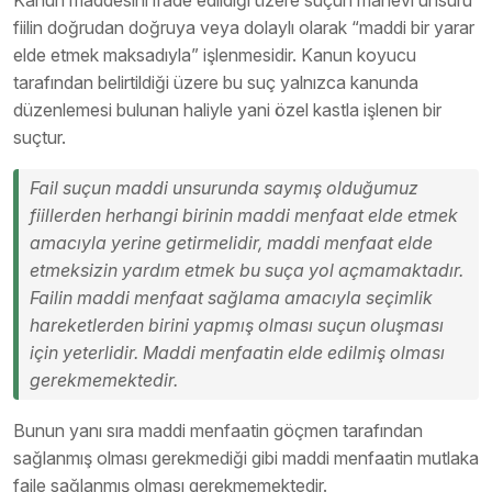
Kanun maddesini ifade edildiği üzere suçun manevi unsuru
fiilin doğrudan doğruya veya dolaylı olarak “maddi bir yarar
elde etmek maksadıyla” işlenmesidir. Kanun koyucu
tarafından belirtildiği üzere bu suç yalnızca kanunda
düzenlemesi bulunan haliyle yani özel kastla işlenen bir
suçtur.
Fail suçun maddi unsurunda saymış olduğumuz
fiillerden herhangi birinin maddi menfaat elde etmek
amacıyla yerine getirmelidir, maddi menfaat elde
etmeksizin yardım etmek bu suça yol açmamaktadır.
Failin maddi menfaat sağlama amacıyla seçimlik
hareketlerden birini yapmış olması suçun oluşması
için yeterlidir. Maddi menfaatin elde edilmiş olması
gerekmemektedir.
Bunun yanı sıra maddi menfaatin göçmen tarafından
sağlanmış olması gerekmediği gibi maddi menfaatin mutlaka
faile sağlanmış olması gerekmemektedir.