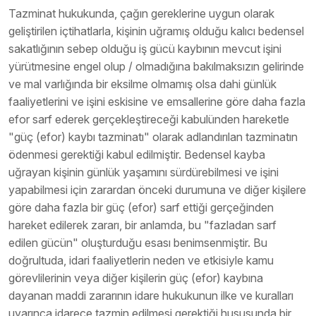
Tazminat hukukunda, çağın gereklerine uygun olarak
geliştirilen içtihatlarla, kişinin uğramış olduğu kalıcı bedensel
sakatlığının sebep olduğu iş gücü kaybının mevcut işini
yürütmesine engel olup / olmadığına bakılmaksızın gelirinde
ve mal varlığında bir eksilme olmamış olsa dahi günlük
faaliyetlerini ve işini eskisine ve emsallerine göre daha fazla
efor sarf ederek gerçekleştireceği kabulünden hareketle
"güç (efor) kaybı tazminatı" olarak adlandırılan tazminatın
ödenmesi gerektiği kabul edilmiştir. Bedensel kayba
uğrayan kişinin günlük yaşamını sürdürebilmesi ve işini
yapabilmesi için zarardan önceki durumuna ve diğer kişilere
göre daha fazla bir güç (efor) sarf ettiği gerçeğinden
hareket edilerek zararı, bir anlamda, bu "fazladan sarf
edilen gücün" oluşturduğu esası benimsenmiştir. Bu
doğrultuda, idari faaliyetlerin neden ve etkisiyle kamu
görevlilerinin veya diğer kişilerin güç (efor) kaybına
dayanan maddi zararının idare hukukunun ilke ve kuralları
uyarınca idarece tazmin edilmesi gerektiği hususunda bir