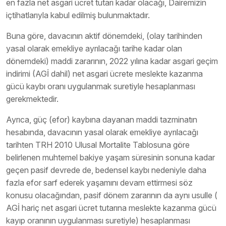
en fazla net asgari ücret tutarı kadar olacağı, Dairemizin
içtihatlarıyla kabul edilmiş bulunmaktadır.
Buna göre, davacının aktif dönemdeki, (olay tarihinden
yasal olarak emekliye ayrılacağı tarihe kadar olan
dönemdeki) maddi zararının, 2022 yılına kadar asgari geçim
indirimi (AGİ dahil) net asgari ücrete meslekte kazanma
gücü kaybı oranı uygulanmak suretiyle hesaplanması
gerekmektedir.
Ayrıca, güç (efor) kaybına dayanan maddi tazminatın
hesabında, davacının yasal olarak emekliye ayrılacağı
tarihten TRH 2010 Ulusal Mortalite Tablosuna göre
belirlenen muhtemel bakiye yaşam süresinin sonuna kadar
geçen pasif devrede de, bedensel kaybı nedeniyle daha
fazla efor sarf ederek yaşamını devam ettirmesi söz
konusu olacağından, pasif dönem zararının da aynı usulle (
AGİ hariç net asgari ücret tutarına meslekte kazanma gücü
kayıp oranının uygulanması suretiyle) hesaplanması