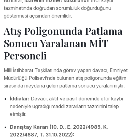
Bu karar,
idarenin hizmet kusurunun
efor kaybı
tazminatında doğrudan sorumluluk doğurduğunu
göstermesi açısından önemlidir.
Atış Poligonunda Patlama
Sonucu Yaralanan MİT
Personeli
Milli İstihbarat Teşkilatı’nda görev yapan davacı, Emniyet
Müdürlüğü Polisevi’nde bulunan atış poligonunda eğitim
sırasında meydana gelen patlama sonucu yaralanmıştır.
İddialar:
Davacı, aktif ve pasif dönemde efor kaybı
nedeniyle uğradığı maddi zararların tazminini talep
etmiştir.
Danıştay Kararı (10. D., E. 2022/4985, K.
2022/4887, T. 31.10.2022):