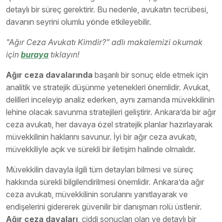
detaylı bir süreç gerektirir. Bu nedenle, avukatın tecrübesi,
davanın seyrini olumlu yönde etkileyebilir.
"Ağır Ceza Avukatı Kimdir?" adlı makalemizi okumak
için
buraya
tıklayın!
Ağır ceza davalarında
başarılı bir sonuç elde etmek için
analitik ve stratejik düşünme yetenekleri önemlidir. Avukat,
delilleri inceleyip analiz ederken, aynı zamanda müvekkilinin
lehine olacak savunma stratejileri geliştirir. Ankara’da bir ağır
ceza avukatı, her davaya özel stratejik planlar hazırlayarak
müvekkilinin haklarını savunur. İyi bir ağır ceza avukatı,
müvekkiliyle açık ve sürekli bir iletişim halinde olmalıdır.
Müvekkilin davayla ilgili tüm detayları bilmesi ve süreç
hakkında sürekli bilgilendirilmesi önemlidir. Ankara’da ağır
ceza avukatı, müvekkilinin sorularını yanıtlayarak ve
endişelerini gidererek güvenilir bir danışman rolü üstlenir.
Ağır ceza davaları
, ciddi sonuçları olan ve detaylı bir