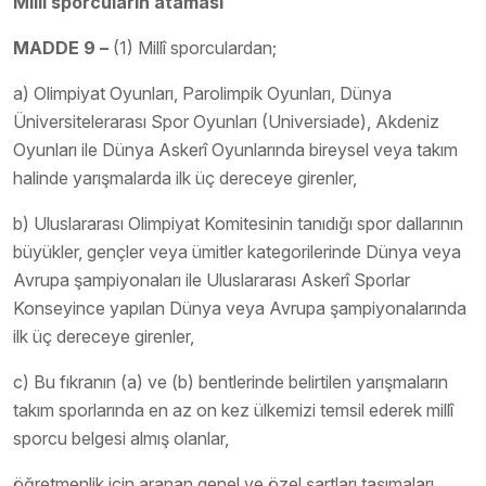
Millî sporcuların ataması
MADDE 9 –
(1) Millî sporculardan;
a) Olimpiyat Oyunları, Parolimpik Oyunları, Dünya
Üniversitelerarası Spor Oyunları (Universiade), Akdeniz
Oyunları ile Dünya Askerî Oyunlarında bireysel veya takım
halinde yarışmalarda ilk üç dereceye girenler,
b) Uluslararası Olimpiyat Komitesinin tanıdığı spor dallarının
büyükler, gençler veya ümitler kategorilerinde Dünya veya
Avrupa şampiyonaları ile Uluslararası Askerî Sporlar
Konseyince yapılan Dünya veya Avrupa şampiyonalarında
ilk üç dereceye girenler,
c) Bu fıkranın (a) ve (b) bentlerinde belirtilen yarışmaların
takım sporlarında en az on kez ülkemizi temsil ederek millî
sporcu belgesi almış olanlar,
öğretmenlik için aranan genel ve özel şartları taşımaları