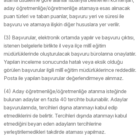
atama usullerine göre alanlar itibarıyla belirlenen kontenjan,
aday öğretmenliğe/öğretmenliğe atamaya esas alınacak
puan türleri ve taban puanlar, başvuru yeri ve süresi ile
başvuru ve atamaya ilişkin diğer hususlara yer verilir.
(3) Başvurular, elektronik ortamda yapılır ve başvuru çıktısı,
istenen belgelerle birlikte il veya ilçe millî eğitim
müdürlüklerinde oluşturulacak başvuru bürolarına onaylatılır.
Yapılan inceleme sonucunda hatalı veya eksik olduğu
görülen başvurular ilgili millî eğitim müdürlüklerince reddedilir.
Posta ile yapılan başvurular değerlendirmeye alınmaz.
(4) Aday öğretmenliğe/öğretmenliğe atanma isteğinde
bulunan adaylar en fazla 40 tercihte bulunabilir. Adaylar
başvurularında, tercihleri dışına atanmayı kabul edip
etmediklerini de belirtir. Tercihleri dışında atanmayı kabul
etmediğini beyan eden adayların tercihlerine
yerleştirilemedikleri takdirde ataması yapılmaz.