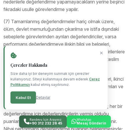
nedenlerle değerlendirme yapamayacakların yerine beşinci
fıkradaki usulle görevlendirme yapılır.
(7) Tamamlanmış değerlendirmeler hariç olmak üzere,
ölüm, devlet memurluğundan çıkarılma ve istifa dışındaki
sebeplerle görevlerinden ayrılan değerlendiriciler, varsa
performans değerlendirmeye ilişkin bilgi ve belgeleri,
süreçte değerlendirilmek üzere yerlerine görevlendirilenlere
ulaştırması için eğitim kurumu müdürüne tutanakla teslim
Çerezler Hakkında
eder.
Size daha iyi bir deneyim sunmak için çerezler
(8) Aday öğretmenlerin; boşanmış olsalar dahi eşleri, ikinci
kullanıyoruz. Siteyi kullanmaya devam ederek
Çerez
Politikamızı
kabul etmiş sayılırsınız.
dereceye kadar (bu derece dâhil) kan ve kayın hısımları ve
evlatlıkları değerlendirici olarak görevlendirilemez.
Kabul Et
Detaylar
(9) Birinci, ikinci ve üçüncü değerlendirme puanları; her bir
değerlendirme için değerlendiricilerin vermiş olduğu
Randevu İçin Arayınız
WhatsApp
puanların aritmetik ortalaması alınarak ayrı ayrı belirlenir.
+90 312 232 26 45
Mesaj Gönderin
Nihai performans değerlendirme puanının belirlenmesinde;