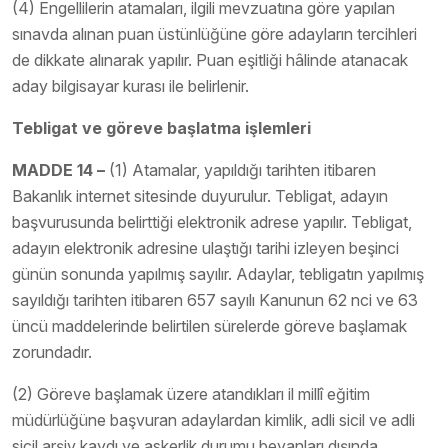
(4) Engellilerin atamaları, ilgili mevzuatına göre yapılan
sınavda alınan puan üstünlüğüne göre adayların tercihleri
de dikkate alınarak yapılır. Puan eşitliği hâlinde atanacak
aday bilgisayar kurası ile belirlenir.
Tebligat ve göreve başlatma işlemleri
MADDE 14 –
(1) Atamalar, yapıldığı tarihten itibaren
Bakanlık internet sitesinde duyurulur. Tebligat, adayın
başvurusunda belirttiği elektronik adrese yapılır. Tebligat,
adayın elektronik adresine ulaştığı tarihi izleyen beşinci
günün sonunda yapılmış sayılır. Adaylar, tebligatın yapılmış
sayıldığı tarihten itibaren 657 sayılı Kanunun 62 nci ve 63
üncü maddelerinde belirtilen sürelerde göreve başlamak
zorundadır.
(2) Göreve başlamak üzere atandıkları il millî eğitim
müdürlüğüne başvuran adaylardan kimlik, adli sicil ve adli
sicil arşiv kaydı ve askerlik durumu beyanları dışında