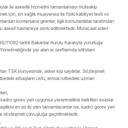
lar ile askerlik hizmetini tamamlamayı müteakip
 için, ön sağlık muayenesi ile fiziki kabiliyet testi ve
nlardan kontenjana girenler, ilgili komutanlıklar tarafından
llü askerî hastaneye sevk edilmektedir. Müracaat eden
86/11092 tarihli Bakanlar Kurulu Kararıyla yürürlüğe
Yönetmeliğinde yer alan er sınıflarında istihdam
ları TSK bünyesinde, asker kişi sayılırlar. Sözleşmeli
tbedeki erbaşların üstü, emsal rütbedeki uzman
eri,
r, kadro görev yeri uygunsa yönetmelikte belirtilen esaslar
ılıkta en az iki yılını tamamlayanlar ise, kadro görev yeri
de sözleşmeli çavuşluğa geçirilmektedir.
,