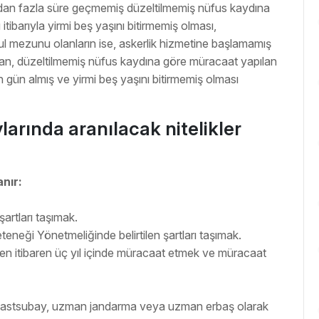
ıldan fazla süre geçmemiş düzeltilmemiş nüfus kaydına
itibarıyla yirmi beş yaşını bitirmemiş olması,
ul mezunu olanların ise, askerlik hizmetine başlamamış
an, düzeltilmemiş nüfus kaydına göre müracaat yapılan
dan gün almış ve yirmi beş yaşını bitirmemiş olması
larında aranılacak nitelikler
anır:
şartları taşımak.
 Yeteneği Yönetmeliğinde belirtilen şartları taşımak.
den itibaren üç yıl içinde müracaat etmek ve müracaat
y, astsubay, uzman jandarma veya uzman erbaş olarak