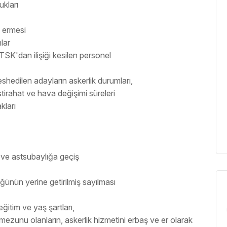
ukları
a ermesi
lar
TSK'dan ilişiği kesilen personel
hedilen adayların askerlik durumları,
stirahat ve hava değişimi süreleri
kları
 ve astsubaylığa geçiş
ğünün yerine getirilmiş sayılması
ğitim ve yaş şartları,
mezunu olanların, askerlik hizmetini erbaş ve er olarak