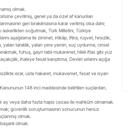
lmamış olmak.
irisine çevrilmiş, genel ya da özel af kanunları
masının geri bırakılmasına karar verilmiş olsa dahi;
kı askerlikten soğutmak, Türk Milletini, Türkiye
nı aşağılama ile zimmet, irtikâp, iftira, rüşvet, hırsızlık,
ma, yalan tanıklık, yalan yere yemin, suç uydurma, cinsel
bırakmak, fuhuş, gayri tabii mukarenet, hileli iflas gibi yüz
kaçakçılık, ihaleye fesat karıştırma, Devlet sırlarını açığa
atsizlikte ısrar, üste hakaret, mukavemet, fesat ve isyan
a Kanununun 148 inci maddesinde belirtilen suçlardan,
n bir ay veya daha fazla hapis cezası ile mahkûm olmamak.
olmak; güvenlik soruşturmasının sonucunun henüz
nuçlanmış olmak.
 başarılı olmak.