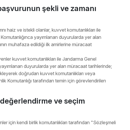
 başvurunun şekli ve zamanı
nı haiz ve istekli olanlar, kuvvet komutanlıkları ile
 Komutanlığınca yayımlanan duyurularda yer alan
rının muhafaza edildiği ilk amirlerine müracaat
yenler kuvvet komutanlıkları ile Jandarma Genel
yayımlanan duyurularda yer alan müracaat tarihlerinde;
de ekleyerek doğrudan kuvvet komutanlıkları veya
k Komutanlığı tarafından temin için görevlendirilen
n değerlendirme ve seçim
er için kendi birlik komutanlıkları tarafından "Sözleşmeli
.