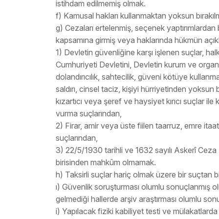
istihdam edilmemiş olmak.
f) Kamusal hakları kullanmaktan yoksun bırakı
g) Cezaları ertelenmiş, seçenek yaptırımlardan b
kapsamına girmiş veya haklarında hükmün açıklan
1) Devletin güvenliğine karşı işlenen suçlar, hal
Cumhuriyeti Devletini, Devletin kurum ve organları
dolandırıcılık, sahtecilik, güveni kötüye kullan
saldırı, cinsel taciz, kişiyi hürriyetinden yoksun 
kızartıcı veya şeref ve haysiyet kırıcı suçlar ile 
vurma suçlarından,
2) Firar, amir veya üste fiilen taarruz, emre ita
suçlarından,
3) 22/5/1930 tarihli ve 1632 sayılı Askerî Cez
birisinden mahkûm olmamak.
h) Taksirli suçlar hariç olmak üzere bir suçta
ı) Güvenlik soruşturması olumlu sonuçlanmış 
gelmediği hallerde arşiv araştırması olumlu so
i) Yapılacak fiziki kabiliyet testi ve mülakatlarda